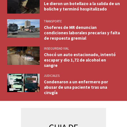
Le dieron un botellazo a la salida de un
boliche y terminó hospitalizado
TRANSPORTE
Choferes de MR denuncian
condiciones laborales precarias y falta
de respuesta gremial
INSEGURIDAD VIAL
Chocó un auto estacionado, intentó
escapar y dio 1,72 de alcohol en
sangre
JUDICIALES
Condenaron a un enfermero por
abusar de una paciente tras una
cirugía