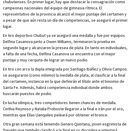
chubutenses. En primer lugar, hay que destacar la consagración como
campeonas nacionales del equipo de gimnasia rítmica. El
representativo de la provincia alcanzó el mejor puntaje del certamen y
a pesar de que aún resta un día de competencias, se aseguró el primer
lugar.
En tiro deportivo Chubut ya se aseguró una medalla y fue por equipos.
Delfina Casanova junto a Owen Williams, terminaron la prueba en
segundo lugar y alcanzaron la presea de plata. En tanto en individuales,
a falta de una fecha, Delfina Casanova se encuentra con el mejor
puntaje y muy cerquita de lograr un nuevo podio.
En tiro con arco la dupla integrada por Santiago Ibáñez y Olivia Campos
se aseguraron (como mínimo) la medalla de plata, al clasificar a la final
del certamen, instancia en la que definirán el título ante el binomio de
Santa Fe. Además, habrá competencia individual donde ambos
buscarán puestos de podio.
En lucha olímpica, tres competidores tienen chances de medalla.
Cinthia Reynoso y Natalia Proboste llegaron a la final e irán por el oro,
mientras que Elías Llanquileo peleará por obtener el bronce.
Otra gran semana está teniendo Genaro Quintana, joven esgrimista de
Trevelin que también clasificó a la final en su disciplina e intentará