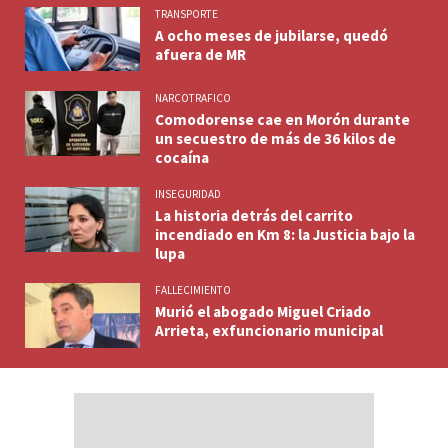
TRANSPORTE
A ocho meses de jubilarse, quedó
afuera de MR
NARCOTRAFICO
Comodorense cae en Morón durante
un secuestro de más de 36 kilos de
cocaína
INSEGURIDAD
La historia detrás del carrito
incendiado en Km 8: la Justicia bajo la
lupa
FALLECIMIENTO
Murió el abogado Miguel Criado
Arrieta, exfuncionario municipal