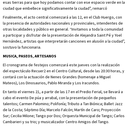
esas tierras para que hoy podamos contar con ese espacio verde en la
ciudad que embellece significativamente la ciudad”, remarcó
Finalmente, el acto central comenzará a las 12, en el Club Huergo, con
la presencia de autoridades nacionales y provinciales, intendentes de
otras localidades y público en general. “Invitamos a toda la comunidad
a participar y disfrutar de la presentación de Alejandra Saint Pé y Yoel
Hernández, artistas que interpretarán canciones en alusión a la ciudad”,
sostuvo la funcionaria.
MUSICA, PASEOS, ARTESANOS
El cronograma de festejos comenzará este jueves con la realización
del espectáculo Recuer2 en el Centro Cultural, desde las 20:30 horas, y
contará con la actuación de Nenes Grandes (homenaje a Miguel
Mateos), Los Dinosaurios, Pablo Miranda y Los Iracundos.
En tanto el viernes 21, a partir de las 17 en el Predio Ferial, se llevará a
cabo el evento De púa y arrabal, con la presentación de pequeños
talentos; Carmen Palomino; Polifonía; Tributo a Tan Biónica; Ballet Jazz
de la Costa; Séptimo Día; Marcelo Falcón; Martín de Caro; Proyección
Sur; Cecilia Milone; Tango por Dos; Orquesta Municipal de Tango; Carlos
Cambarieri y su trio; y musicalizador Centro Amigos del Tango.