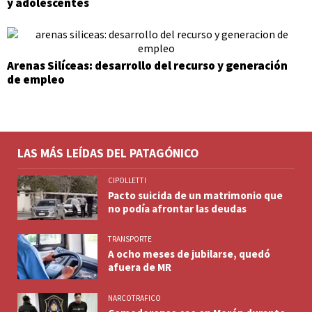
y adolescentes
Arenas Silíceas: desarrollo del recurso y generación
de empleo
LAS MÁS LEÍDAS DEL PATAGÓNICO
CIPOLLETTI
Pacto suicida de un matrimonio que
no podía afrontar las deudas
TRANSPORTE
A ocho meses de jubilarse, quedó
afuera de MR
NARCOTRAFICO