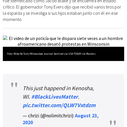
Fue identificado como Jacob Blake y se encuentra en estado
crítico. El gobernador Tony Evers dijo que recibió varios tiros por
la espalda y se investiga si sus hijos estaban junto con él en ese
momento
Foto: Mike De Sisti/Milwaukee Journal Sentinel via USA TODAY vía Reuters
This just happend in Kenosha,
WI.
#BlackLivesMatter
.
pic.twitter.com/QLW7Vxtdzm
— chrizi (@nolimitchrizi)
August 23,
2020