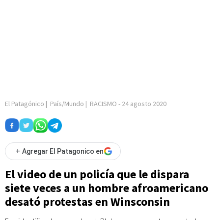
El Patagónico
|
País/Mundo
|
RACISMO
-
24 agosto 2020
+
Agregar El Patagonico en
El video de un policía que le dispara
siete veces a un hombre afroamericano
desató protestas en Winsconsin