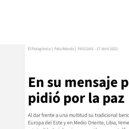
El Patagónico
|
País/Mundo
|
PASCUAS
-
17 abril 2022
En su mensaje p
pidió por la paz
Al dar frente a una multitud su tradicional ben
Europa del Este y en Medio Oriente, Libia, Ye