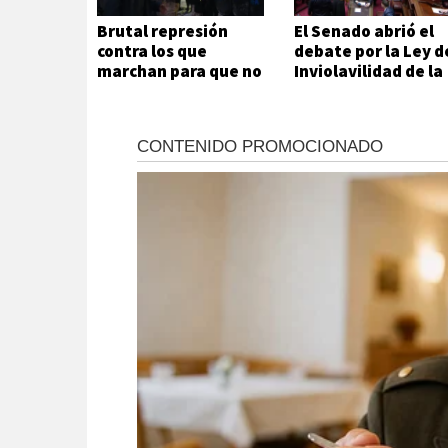
Brutal represión
El Senado abrió el
contra los que
debate por la Ley d
marchan para que no
Inviolavilidad de la
se venda la patria
Propiedad Privada