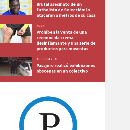
Brutal asesinato de un
futbolista de Selección: lo
atacaron a metros de su casa
ANMAT
Prohíben la venta de una
reconocida crema
desinflamante y una serie de
productos para mascotas
ACOSO SEXUAL
Pasajero realizó exhibiciones
obscenas en un colectivo