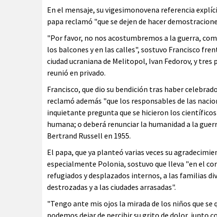
En el mensaje, su vigesimonovena referencia explícit
papa reclamó "que se dejen de hacer demostraciones
"Por favor, no nos acostumbremos a la guerra, co
los balcones y en las calles", sostuvo Francisco frent
ciudad ucraniana de Melitopol, Ivan Fedorov, y tres
reunió en privado.
Francisco, que dio su bendición tras haber celebrado
reclamó además "que los responsables de las nacion
inquietante pregunta que se hicieron los científicos
humana; o deberá renunciar la humanidad a la guerra
Bertrand Russell en 1955.
El papa, que ya planteó varias veces su agradecimie
especialmente Polonia, sostuvo que lleva "en el co
refugiados y desplazados internos, a las familias div
destrozadas y a las ciudades arrasadas".
"Tengo ante mis ojos la mirada de los niños que se
podemos dejar de percibir su grito de dolor, junto 