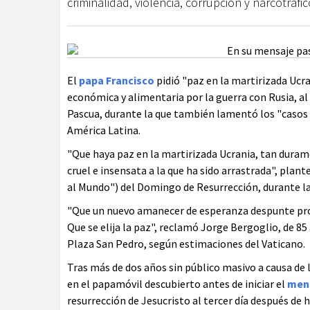
criminalidad, violencia, corrupción y narcotráfi
El
papa Francisco
pidió "paz en la martirizada Ucra
económica y alimentaria por la guerra con Rusia, al 
Pascua, durante la que también lamentó los "casos d
América Latina.
"Que haya paz en la martirizada Ucrania, tan durame
cruel e insensata a la que ha sido arrastrada", plant
al Mundo") del Domingo de Resurrección, durante la 
"Que un nuevo amanecer de esperanza despunte pron
Que se elija la paz", reclamó Jorge Bergoglio, de 85
Plaza San Pedro, según estimaciones del Vaticano.
Tras más de dos años sin público masivo a causa de 
en el papamóvil descubierto antes de iniciar el
men
resurrección de Jesucristo al tercer día después de h