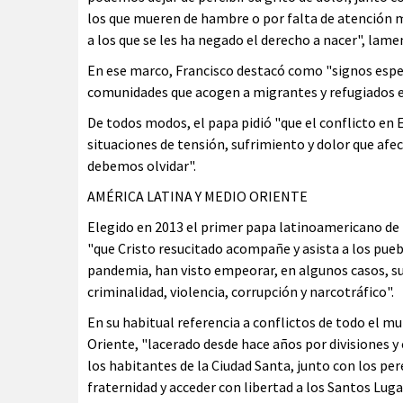
los que mueren de hambre o por falta de atención mé
a los que se les ha negado el derecho a nacer", lam
En ese marco, Francisco destacó como "signos esper
comunidades que acogen a migrantes y refugiados e
De todos modos, el papa pidió "que el conflicto en
situaciones de tensión, sufrimiento y dolor que af
debemos olvidar".
AMÉRICA LATINA Y MEDIO ORIENTE
Elegido en 2013 el primer papa latinoamericano de la
"que Cristo resucitado acompañe y asista a los pueb
pandemia, han visto empeorar, en algunos casos, su
criminalidad, violencia, corrupción y narcotráfico".
En su habitual referencia a conflictos de todo el 
Oriente, "lacerado desde hace años por divisiones y c
los habitantes de la Ciudad Santa, junto con los per
fraternidad y acceder con libertad a los Santos Lu