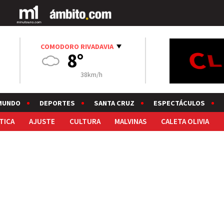
COMODORO RIVADAVIA
8°
38km/h
MUNDO
DEPORTES
SANTA CRUZ
ESPECTÁCULOS
TICA
AJUSTE
CULTURA
MALVINAS
CALETA OLIVIA