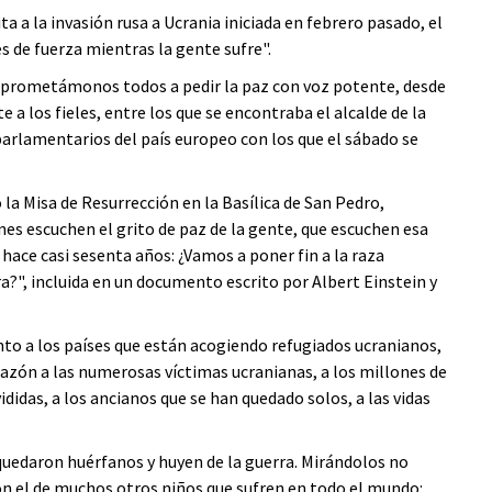
a a la invasión rusa a Ucrania iniciada en febrero pasado, el
 de fuerza mientras la gente sufre".
mprometámonos todos a pedir la paz con voz potente, desde
e a los fieles, entre los que se encontraba el alcalde de la
 parlamentarios del país europeo con los que el sábado se
 la Misa de Resurrección en la Basílica de San Pedro,
es escuchen el grito de paz de la gente, que escuchen esa
 hace casi sesenta años: ¿Vamos a poner fin a la raza
?", incluida en un documento escrito por Albert Einstein y
nto a los países que están acogiendo refugiados ucranianos,
razón a las numerosas víctimas ucranianas, a los millones de
ididas, a los ancianos que se han quedado solos, a las vidas
 quedaron huérfanos y huyen de la guerra. Mirándolos no
con el de muchos otros niños que sufren en todo el mundo: