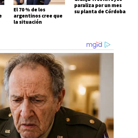
paraliza por un mes
El 70 % de los
su planta de Córdoba
e
argentinos cree que
la situación
económica es mala