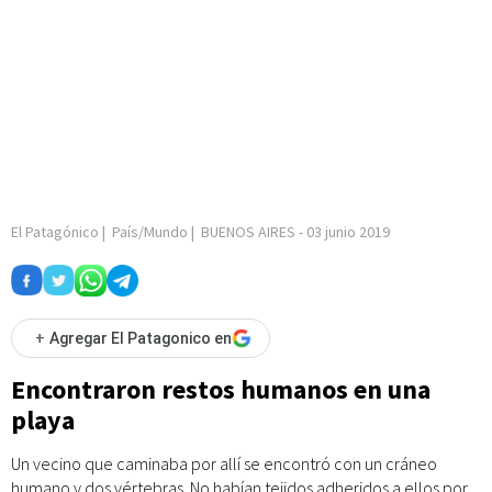
El Patagónico
|
País/Mundo
|
BUENOS AIRES
-
03 junio 2019
+
Agregar El Patagonico en
Encontraron restos humanos en una
playa
Un vecino que caminaba por allí se encontró con un cráneo
humano y dos vértebras. No habían tejidos adheridos a ellos por