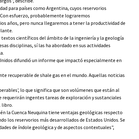
rgos", describe.
dad para países como Argentina, cuyos reservorios
n. Con esfuerzo, probablemente lograremos
os años, pero nunca llegaremos a tener la productividad de
lante.
textos científicos del ámbito de la ingeniería y la geología
as disciplinas, sí las ha abordado en sus actividades
a.
Unidos difundió un informe que impactó especialmente en
te recuperable de shale gas en el mundo. Aquellas noticias
perables', lo que significa que son volúmenes que están al
 requerirán ingentes tareas de exploración y sustanciales
 libro.
ién la Cuenca Neuquina tiene ventajas geológicas respecto
ndo los reservorios más desarrollados de Estados Unidos. Se
dades de índole geológica y de aspectos contextuales",