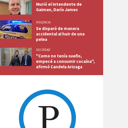
Murió el intendente de
Gaiman, Darío James
VIOLENCIA
Se disparó de manera
accidental al huir de una
pelea
SOCIEDAD
"Como no tenía sueño,
empecé a consumir cocaína",
afirmó Candela Arizaga