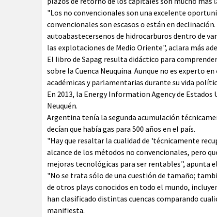
plazos de retorno de los capitales son mucho más la
"Los no convencionales son una excelente oportuni
convencionales son escasos o están en declinació
autoabastecersenos de hidrocarburos dentro de vari
las explotaciones de Medio Oriente", aclara más ade
El libro de Sapag resulta didáctico para comprender 
sobre la Cuenca Neuquina. Aunque no es experto en es
académicas y parlamentarias durante su vida polític
En 2013, la Energy Information Agency de Estados 
Neuquén.
Argentina tenía la segunda acumulación técnicamen
decían que había gas para 500 años en el país.
"Hay que resaltar la cualidad de 'técnicamente recu
alcance de los métodos no convencionales, pero que
mejoras tecnológicas para ser rentables", apunta el
"No se trata sólo de una cuestión de tamaño; tamb
de otros plays conocidos en todo el mundo, incluye
han clasificado distintas cuencas comparando cuali
manifiesta.