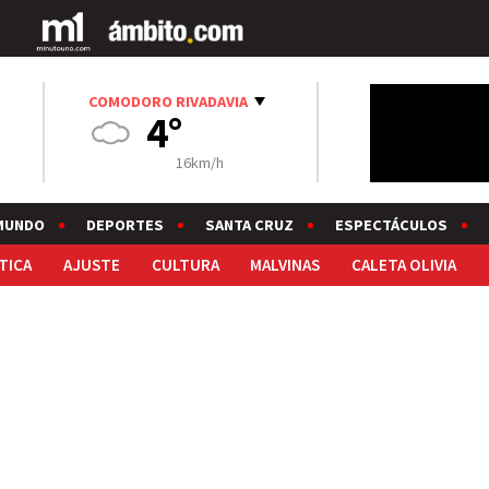
COMODORO RIVADAVIA
4°
16km/h
MUNDO
DEPORTES
SANTA CRUZ
ESPECTÁCULOS
TICA
AJUSTE
CULTURA
MALVINAS
CALETA OLIVIA