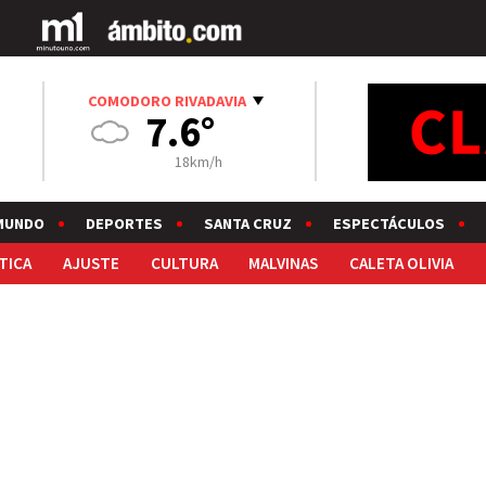
COMODORO RIVADAVIA
7.6°
18km/h
MUNDO
DEPORTES
SANTA CRUZ
ESPECTÁCULOS
TICA
AJUSTE
CULTURA
MALVINAS
CALETA OLIVIA