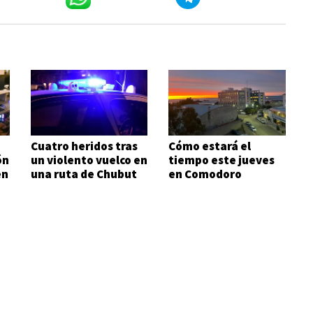
Cuatro heridos tras
Cómo estará el
ón
un violento vuelco en
tiempo este jueves
en
una ruta de Chubut
en Comodoro