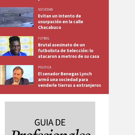
SOCIEDAD
Evitan un intento de
usurpación en la calle
Chacabuco
FUTBOL
Brutal asesinato de un
futbolista de Selección: lo
atacaron a metros de su casa
POLITICA
El senador Benegas Lynch
armó una sociedad para
venderle tierras a extranjeros