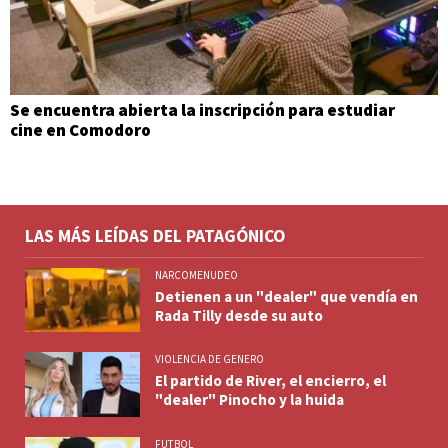
Se encuentra abierta la inscripción para estudiar
cine en Comodoro
LAS MÁS LEÍDAS DEL PATAGÓNICO
NARCOMENUDEO
Detienen a un "dealer" que vendía en
Rada Tilly desde su auto
VIOLENCIA DE GENERO
El partido de River, el encierro, el
"dealer" Pinocho y la huida
FUTBOL