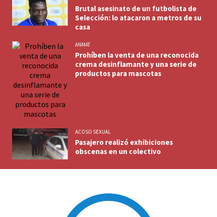
Brutal asesinato de un futbolista de
Selección: lo atacaron a metros de su
casa
ANMAT
Prohíben la venta de una reconocida
crema desinflamante y una serie de
productos para mascotas
ACOSO SEXUAL
Pasajero realizó exhibiciones
obscenas en un colectivo