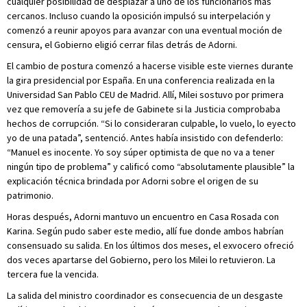
cualquier posibilidad de desplazar a uno de los funcionarios más
cercanos. Incluso cuando la oposición impulsó su interpelación y
comenzó a reunir apoyos para avanzar con una eventual moción de
censura, el Gobierno eligió cerrar filas detrás de Adorni.
El cambio de postura comenzó a hacerse visible este viernes durante
la gira presidencial por España. En una conferencia realizada en la
Universidad San Pablo CEU de Madrid. Allí, Milei sostuvo por primera
vez que removería a su jefe de Gabinete si la Justicia comprobaba
hechos de corrupción. “Si lo consideraran culpable, lo vuelo, lo eyecto
yo de una patada”, sentenció. Antes había insistido con defenderlo:
“Manuel es inocente. Yo soy súper optimista de que no va a tener
ningún tipo de problema” y calificó como “absolutamente plausible” la
explicación técnica brindada por Adorni sobre el origen de su
patrimonio.
Horas después, Adorni mantuvo un encuentro en Casa Rosada con
Karina. Según pudo saber este medio, allí fue donde ambos habrían
consensuado su salida. En los últimos dos meses, el exvocero ofreció
dos veces apartarse del Gobierno, pero los Milei lo retuvieron. La
tercera fue la vencida.
La salida del ministro coordinador es consecuencia de un desgaste