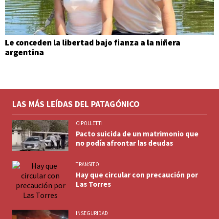
Le conceden la libertad bajo fianza a la niñera
argentina
LAS MÁS LEÍDAS DEL PATAGÓNICO
CIPOLLETTI
Pacto suicida de un matrimonio que
no podía afrontar las deudas
TRANSITO
Hay que circular con precaución por
Las Torres
INSEGURIDAD