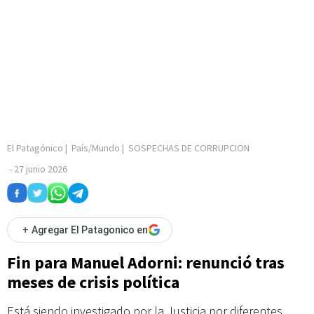
El Patagónico
|
País/Mundo
|
SOSPECHAS DE CORRUPCION
-
27 junio 2026
+
Agregar El Patagonico en
Fin para Manuel Adorni: renunció tras
meses de crisis política
Está siendo investigado por la Justicia por diferentes