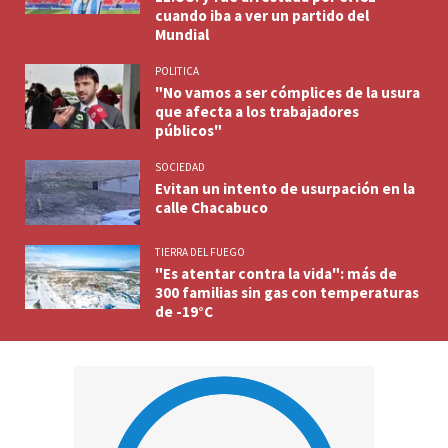
cuando iba a ver un partido del
Mundial
POLITICA
"No vamos a ser cómplices de la usura
que afecta a los trabajadores
públicos"
SOCIEDAD
Evitan un intento de usurpación en la
calle Chacabuco
TIERRA DEL FUEGO
"Es atentar contra la vida": más de
300 familias sin gas con temperaturas
de -19°C