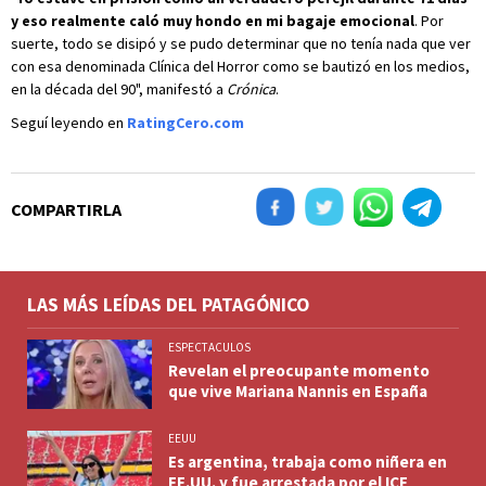
y eso realmente caló muy hondo en mi bagaje emocional
. Por
suerte, todo se disipó y se pudo determinar que no tenía nada que ver
con esa denominada Clínica del Horror como se bautizó en los medios,
en la década del 90", manifestó a
Crónica
.
Seguí leyendo en
RatingCero.com
COMPARTIRLA
LAS MÁS LEÍDAS DEL PATAGÓNICO
ESPECTACULOS
Revelan el preocupante momento
que vive Mariana Nannis en España
EEUU
Es argentina, trabaja como niñera en
EE.UU. y fue arrestada por el ICE