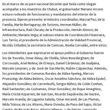
En el marco de un paro nacional docente que tenía como slogan
acompañar a los maestros de Chubut, el gobernador Mariano Arcioni
estuvo rodeado de funcionarios y mandatarios del interior de la
provincia. Dijeron presente: el ministro coordinador, Marcial Paz; de la
Familia, Martin Bortagaray; de Turismo, Herman Müller; de
Infraestructura, Raúl Chicala; de la Producción, Hernán Alonso; de
Ambiente; Mariana Vega; el subsecretario de Coordinación Financiera,
Luis Tarrío; el presidente de la Administración de Vialidad Provincial,
Nicolás Cittadini; la secretaria de Ciencias, Noelia Corvalán, entre otros.
Los intendentes que expresaron el apoyo político al Gobierno fueron
los de Trevelin, Omar Aleuy; de Cholila, Silvio Bourdargham; de
Corcovado, Ariel Molina; de El Hoyo, Daniel Cárdenas; de Gualjaina,
Marcelo Limarieri, y de José de San Martín, Rubén Calpanchay. Además,
los presidentes de Comunas Rurales de Aldea Apeleg, Marcos
Pruessing; de Aldea Beleiro, Oscar Anselmo Sánchez; de Aldea Epulef,
Alejandro González; de Carrenleufú, Sergio Núñez; de Colán Conhue,
Raúl Santander; de Cushamen, Omar González; de Dique Ameghino,
María Cristal Azparren; de Gan Gan, Ricardo Sepúlveda; de Gastre,
Marcelo Aranda; de Lagunita Salada, Omar Ancamil; de Las Plumas,
Nilda Tolosa; de Los Altares, Mario Oviedo; de Paso del Sapo, Víctor
Candia; de Ricardo Rojas, Néstor Villegas, y de Telsen, Leonardo