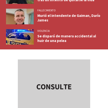
FALLECIMIENTO
Murió el intendente de Gaiman, Darío
James
VIOLENCIA
Se disparó de manera accidental al
huir de una pelea