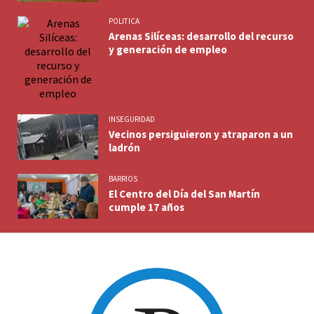
POLITICA
Arenas Silíceas: desarrollo del recurso
y generación de empleo
INSEGURIDAD
Vecinos persiguieron y atraparon a un
ladrón
BARRIOS
El Centro del Día del San Martín
cumple 17 años