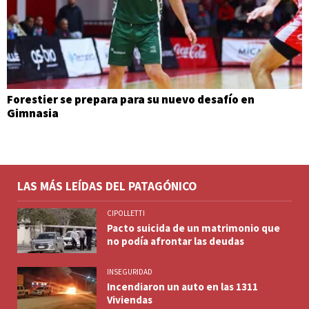
Forestier se prepara para su nuevo desafío en
Gimnasia
LAS MÁS LEÍDAS DEL PATAGÓNICO
CIPOLLETTI
Pacto suicida de un matrimonio que
no podía afrontar las deudas
INSEGURIDAD
Incendiaron un auto en las 1311
Viviendas