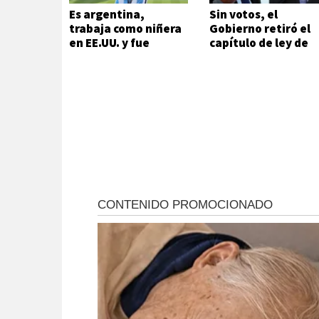
Es argentina,
Sin votos, el
trabaja como niñera
Gobierno retiró el
en EE.UU. y fue
capítulo de ley de
arrestada por el ICE
Tierras
cuando iba a ver un
partido del Mundial