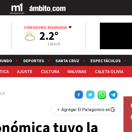
COMODORO RIVADAVIA
2.2°
13km/h
MUNDO
DEPORTES
SANTA CRUZ
ESPECTÁCULOS
TICA
AJUSTE
CULTURA
MALVINAS
CALETA OLIVIA
2018
+
Agregar El Patagonico en
onómica tuvo la