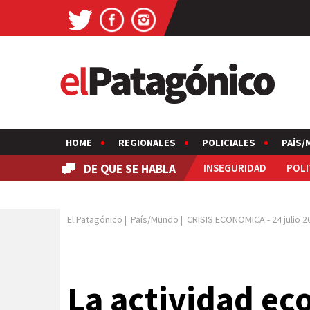
HOME
REGIONALES
POLICIALES
PAÍS/
DE QUE SE HABLA
INSEGURIDAD
POLI
El Patagónico
|
País/Mundo
|
CRISIS ECONOMICA
-
24 julio 
La actividad ec