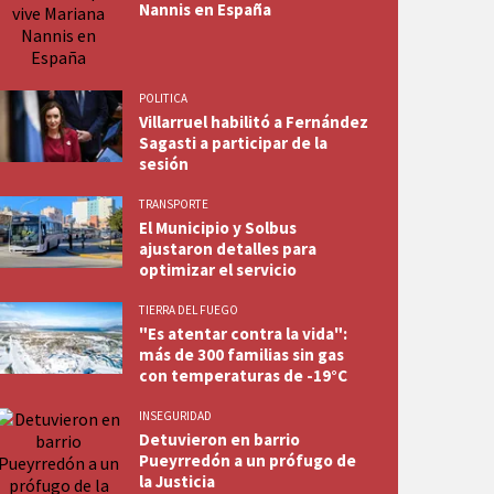
Nannis en España
POLITICA
Villarruel habilitó a Fernández
Sagasti a participar de la
sesión
TRANSPORTE
El Municipio y Solbus
ajustaron detalles para
optimizar el servicio
TIERRA DEL FUEGO
"Es atentar contra la vida":
más de 300 familias sin gas
con temperaturas de -19°C
INSEGURIDAD
Detuvieron en barrio
Pueyrredón a un prófugo de
la Justicia