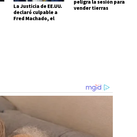
peligra la sesión para
La Justicia de EE.UU.
vender tierras
declaró culpable a
Fred Machado, el
financista de Espert