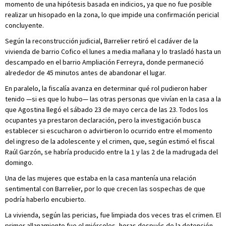
momento de una hipótesis basada en indicios, ya que no fue posible
realizar un hisopado en la zona, lo que impide una confirmación pericial
concluyente.
Según la reconstrucción judicial, Barrelier retiró el cadáver de la
vivienda de barrio Cofico el lunes a media mañana y lo trasladó hasta un
descampado en el barrio Ampliación Ferreyra, donde permaneció
alrededor de 45 minutos antes de abandonar el lugar.
En paralelo, la fiscalía avanza en determinar qué rol pudieron haber
tenido —si es que lo hubo— las otras personas que vivían en la casa a la
que Agostina llegó el sábado 23 de mayo cerca de las 23. Todos los
ocupantes ya prestaron declaración, pero la investigación busca
establecer si escucharon o advirtieron lo ocurrido entre el momento
del ingreso de la adolescente y el crimen, que, según estimó el fiscal
Raúl Garzón, se habría producido entre la 1 y las 2 de la madrugada del
domingo.
Una de las mujeres que estaba en la casa mantenía una relación
sentimental con Barrelier, por lo que crecen las sospechas de que
podría haberlo encubierto.
La vivienda, según las pericias, fue limpiada dos veces tras el crimen. El
primer allanamiento fue el miércoles, horas después de la detención