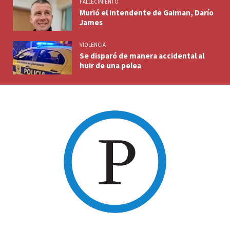
FALLECIMIENTO
Murió el intendente de Gaiman, Darío
James
VIOLENCIA
Se disparó de manera accidental al
huir de una pelea