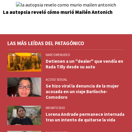
La autopsia reveló cómo murió Mailén Antonich
LAS MÁS LEÍDAS DEL PATAGÓNICO
NARCOMENUDEO
Detienen a un "dealer" que vendía en
Rada Tilly desde su auto
ACOSO SEXUAL
Se hizo viral la denuncia de la mujer
acosada en un viaje Bariloche-
Comodoro
INFANTICIDIO
Lorena Andrade permanece internada
tras un intento de quitarse la vida