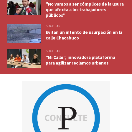
"No vamos a ser cómplices de la usura
que afecta a los trabajadores
públicos"
SOCIEDAD
Evitan un intento de usurpación en la
calle Chacabuco
SOCIEDAD
"Mi Calle", innovadora plataforma
para agilizar reclamos urbanos