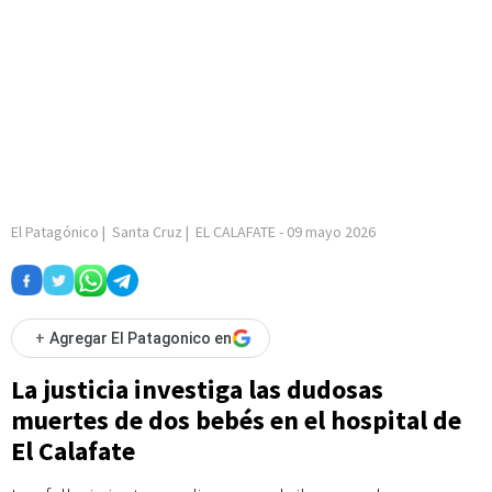
El Patagónico
|
Santa Cruz
|
EL CALAFATE
-
09 mayo 2026
+
Agregar El Patagonico en
La justicia investiga las dudosas
muertes de dos bebés en el hospital de
El Calafate