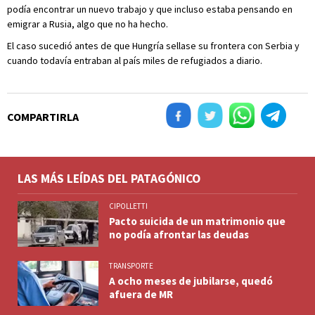
podía encontrar un nuevo trabajo y que incluso estaba pensando en
emigrar a Rusia, algo que no ha hecho.
El caso sucedió antes de que Hungría sellase su frontera con Serbia y
cuando todavía entraban al país miles de refugiados a diario.
COMPARTIRLA
LAS MÁS LEÍDAS DEL PATAGÓNICO
CIPOLLETTI
Pacto suicida de un matrimonio que
no podía afrontar las deudas
TRANSPORTE
A ocho meses de jubilarse, quedó
afuera de MR