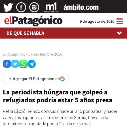
Tog
9 de agosto de 2026
nav
DE QUE SE HABLA
El Patagónico
-
07 septiembre 2016
+
Agregar El Patagonico en
La periodista húngara que golpeó a
refugiados podría estar 5 años presa
Petra László, se hizo conocida hace un año por patear y hacer
caer a los migrantes en la frontera son Serbia, hoy quedó
formalmente imputada por la Fiscalía de su país.