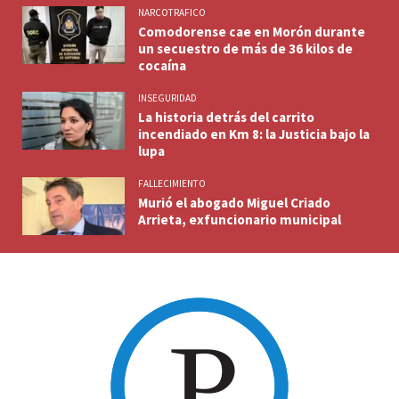
NARCOTRAFICO
Comodorense cae en Morón durante
un secuestro de más de 36 kilos de
cocaína
INSEGURIDAD
La historia detrás del carrito
incendiado en Km 8: la Justicia bajo la
lupa
FALLECIMIENTO
Murió el abogado Miguel Criado
Arrieta, exfuncionario municipal