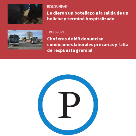
INSEGURIDAD
Le dieron un botellazo a la salida de un
boliche y terminó hospitalizado
TRANSPORTE
Choferes de MR denuncian
condiciones laborales precarias y falta
de respuesta gremial