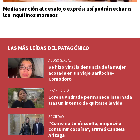
Media sanción al desalojo exprés: así podrán echar a
los inquilinos morosos
LAS MÁS LEÍDAS DEL PATAGÓNICO
ACOSO SEXUAL
Se hizo viral la denuncia de la mujer
acosada en un viaje Bariloche-
Comodoro
INFANTICIDIO
Lorena Andrade permanece internada
tras un intento de quitarse la vida
SOCIEDAD
"Como no tenía sueño, empecé a
consumir cocaína", afirmó Candela
Arizaga