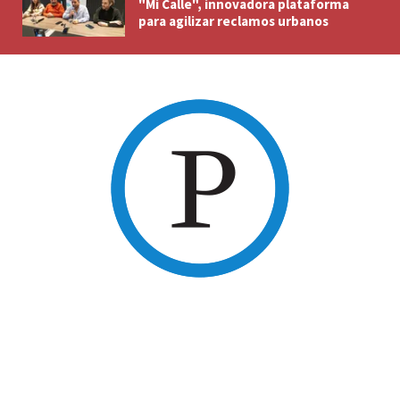
"Mi Calle", innovadora plataforma
para agilizar reclamos urbanos