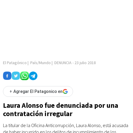
El Patagónico
|
País/Mundo
|
DENUNCIA
-
23 julio 2018
+
Agregar El Patagonico en
Laura Alonso fue denunciada por una
contratación irregular
La titular de la Oficina Anticorrupción, Laura Alonso, está acusada
de haber incurrido en los delitos de incumplimiento de los