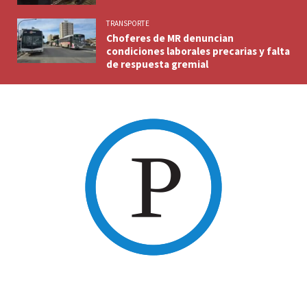
TRANSPORTE
Choferes de MR denuncian
condiciones laborales precarias y falta
de respuesta gremial