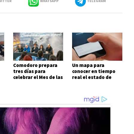
ITTER
WHATSAPP
TELEGRAM
Comodoro prepara
Un mapa para
tres días para
conocer en tiempo
celebrar el Mes de las
real el estado de
Infancias
rutas y otros datos