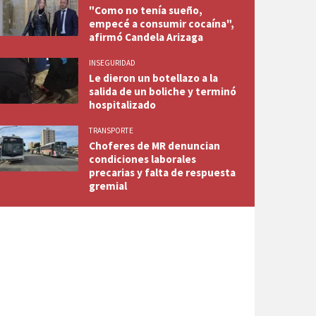
"Como no tenía sueño,
empecé a consumir cocaína",
afirmó Candela Arizaga
INSEGURIDAD
Le dieron un botellazo a la
salida de un boliche y terminó
hospitalizado
TRANSPORTE
Choferes de MR denuncian
condiciones laborales
precarias y falta de respuesta
gremial