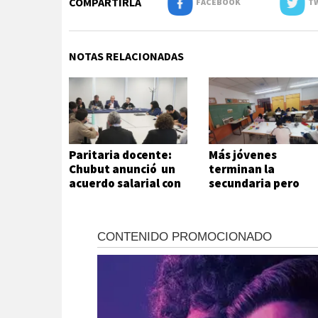
COMPARTIRLA
FACEBOOK
TW
NOTAS RELACIONADAS
Paritaria docente:
Más jóvenes
Chubut anunció un
terminan la
acuerdo salarial con
secundaria pero
los gremios
persisten las
desigualdades