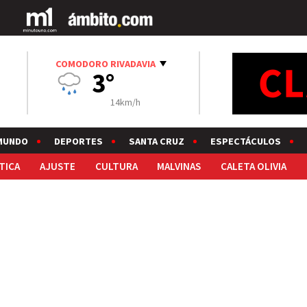
COMODORO RIVADAVIA
3°
14km/h
MUNDO
DEPORTES
SANTA CRUZ
ESPECTÁCULOS
TICA
AJUSTE
CULTURA
MALVINAS
CALETA OLIVIA