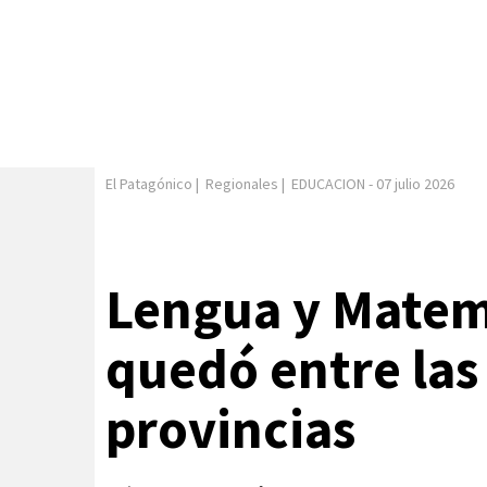
El Patagónico
|
Regionales
|
EDUCACION
-
07 julio 2026
Lengua y Matem
quedó entre las
provincias