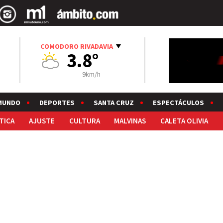
COMODORO RIVADAVIA
3.8°
9km/h
MUNDO
DEPORTES
SANTA CRUZ
ESPECTÁCULOS
TICA
AJUSTE
CULTURA
MALVINAS
CALETA OLIVIA