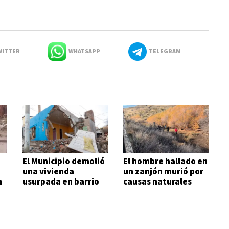
ITTER
WHATSAPP
TELEGRAM
El Municipio demolió
El hombre hallado en
una vivienda
un zanjón murió por
n
usurpada en barrio
causas naturales
Ceferino