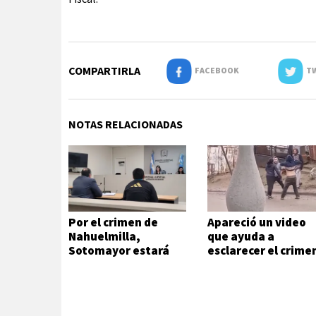
COMPARTIRLA
FACEBOOK
TW
NOTAS RELACIONADAS
Por el crimen de
Apareció un video
Nahuelmilla,
que ayuda a
Sotomayor estará
esclarecer el crime
preso 4 meses
de Nahuelmilla