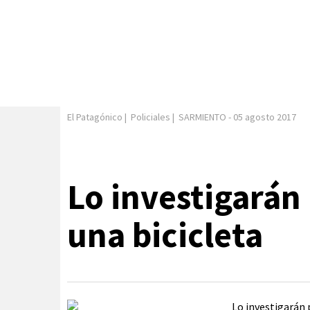
El Patagónico
|
Policiales
|
SARMIENTO
-
05 agosto 2017
Lo investigarán 
una bicicleta