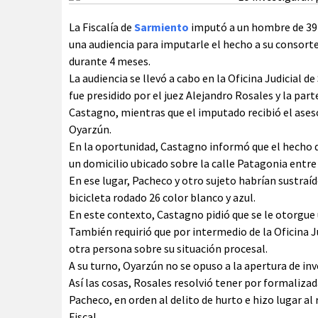
La Fiscalía de
Sarmiento
imputó a un hombre de 39 a
una audiencia para imputarle el hecho a su consort
durante 4 meses.
La audiencia se llevó a cabo en la Oficina Judicial d
fue presidido por el juez Alejandro Rosales y la par
Castagno, mientras que el imputado recibió el ase
Oyarzún.
En la oportunidad, Castagno informó que el hecho que
un domicilio ubicado sobre la calle Patagonia entre
En ese lugar, Pacheco y otro sujeto habrían sustraído
bicicleta rodado 26 color blanco y azul.
En este contexto, Castagno pidió que se le otorgue 
También requirió que por intermedio de la Oficina Jud
otra persona sobre su situación procesal.
A su turno, Oyarzún no se opuso a la apertura de in
Así las cosas, Rosales resolvió tener por formalizad
Pacheco, en orden al delito de hurto e hizo lugar al
Fiscal.