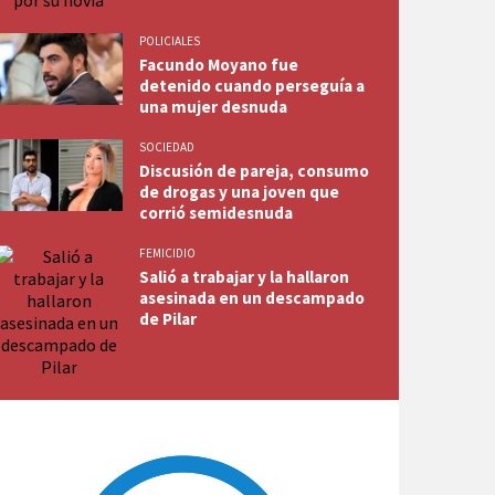
POLICIALES
Facundo Moyano fue
detenido cuando perseguía a
una mujer desnuda
SOCIEDAD
Discusión de pareja, consumo
de drogas y una joven que
corrió semidesnuda
FEMICIDIO
Salió a trabajar y la hallaron
asesinada en un descampado
de Pilar