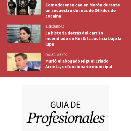
Comodorense cae en Morón durante
un secuestro de más de 36 kilos de
cocaína
INSEGURIDAD
La historia detrás del carrito
incendiado en Km 8: la Justicia bajo la
lupa
FALLECIMIENTO
Murió el abogado Miguel Criado
Arrieta, exfuncionario municipal