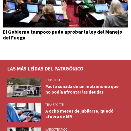
El Gobierno tampoco pudo aprobar la ley del Manejo
del Fuego
LAS MÁS LEÍDAS DEL PATAGÓNICO
CIPOLLETTI
Pacto suicida de un matrimonio que
no podía afrontar las deudas
TRANSPORTE
A ocho meses de jubilarse, quedó
afuera de MR
NARCOTRAFICO