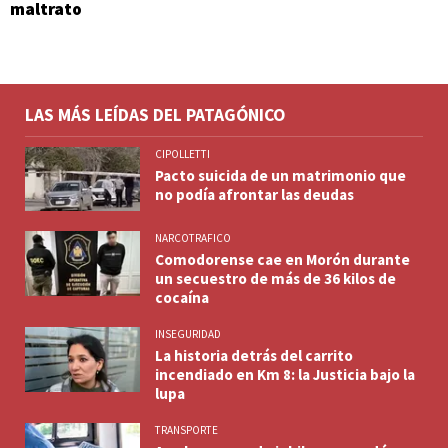
maltrato
LAS MÁS LEÍDAS DEL PATAGÓNICO
CIPOLLETTI
Pacto suicida de un matrimonio que
no podía afrontar las deudas
NARCOTRAFICO
Comodorense cae en Morón durante
un secuestro de más de 36 kilos de
cocaína
INSEGURIDAD
La historia detrás del carrito
incendiado en Km 8: la Justicia bajo la
lupa
TRANSPORTE