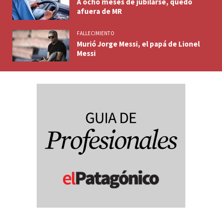
A ocho meses de jubilarse, quedó
afuera de MR
FALLECIMIENTO
Murió Jorge Messi, el papá de Lionel
Messi