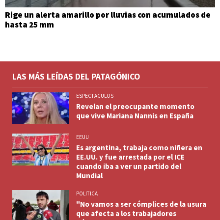
Rige un alerta amarillo por lluvias con acumulados de
hasta 25 mm
LAS MÁS LEÍDAS DEL PATAGÓNICO
ESPECTACULOS
Revelan el preocupante momento
que vive Mariana Nannis en España
EEUU
Es argentina, trabaja como niñera en
EE.UU. y fue arrestada por el ICE
cuando iba a ver un partido del
Mundial
POLITICA
"No vamos a ser cómplices de la usura
que afecta a los trabajadores