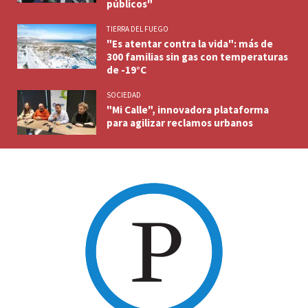
públicos"
TIERRA DEL FUEGO
"Es atentar contra la vida": más de
300 familias sin gas con temperaturas
de -19°C
SOCIEDAD
"Mi Calle", innovadora plataforma
para agilizar reclamos urbanos