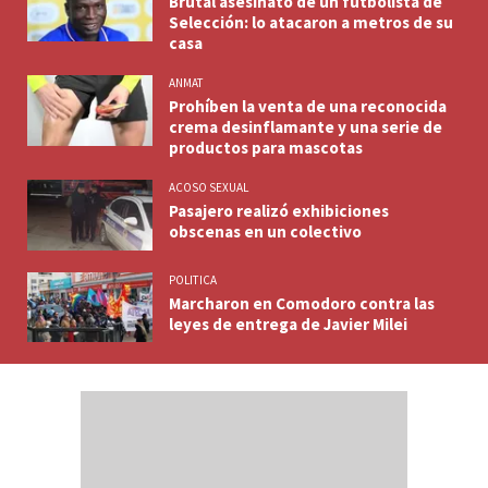
Brutal asesinato de un futbolista de
Selección: lo atacaron a metros de su
casa
ANMAT
Prohíben la venta de una reconocida
crema desinflamante y una serie de
productos para mascotas
ACOSO SEXUAL
Pasajero realizó exhibiciones
obscenas en un colectivo
POLITICA
Marcharon en Comodoro contra las
leyes de entrega de Javier Milei