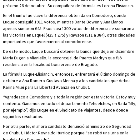
próximo 26 de octubre. Su compañera de fórmula es Lorena Elisiancin.
En el triunfo fue clave la diferencia obtenida en Comodoro, donde
Luque consiguió 1911 votos, mientras Dante Bowen y Ana Llanos
apenas sumaron 645. Esos casi 1300 votos de diferencia se sumaron a
las victorias en Esquel (425 a 275) y Rawson (511 a 384), otras ciudades
importantes que favorecieron al comodorense.
De este modo, Luque buscará obtener la banca que deja en diciembre
María Eugenia Alianiello, la exconcejal de Puerto Madryn que fijó
residencia en la localidad bonaerense de Bragado.
La fórmula Luque-Elisiancin, entonces, enfrentará el último domingo de
octubre a Ana Romero-Gustavo Menna y a los candidatos que defina
Karina Milei para La Libertad Avanza en Chubut.
“Agradezco a Comodoro y a toda la región por esta victoria. Estoy muy
contento. Ganamos en todo el departamento Tehuelches, en Rada Tilly,
por ejemplo”, dijo Luque en el Sindicato de Viajantes, desde donde
siguió los resultados.
Por otra parte, el ahora candidato denunció al ministro de Seguridad
de Chubut, Héctor Reynaldo Iturrioz porque “se robó una urna en la
localidad de Corcovado”.