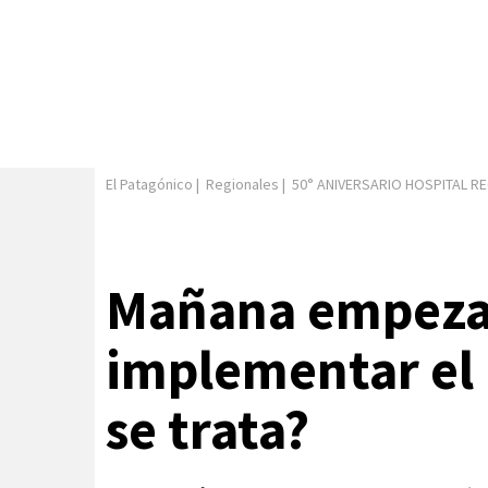
El Patagónico
|
Regionales
|
50° ANIVERSARIO HOSPITAL R
Mañana empeza
implementar el 
se trata?