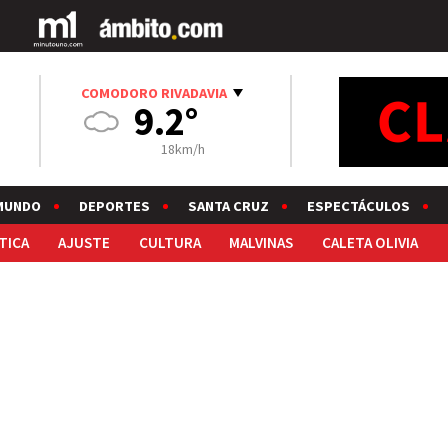
COMODORO RIVADAVIA
9.2°
18km/h
MUNDO
DEPORTES
SANTA CRUZ
ESPECTÁCULOS
TICA
AJUSTE
CULTURA
MALVINAS
CALETA OLIVIA