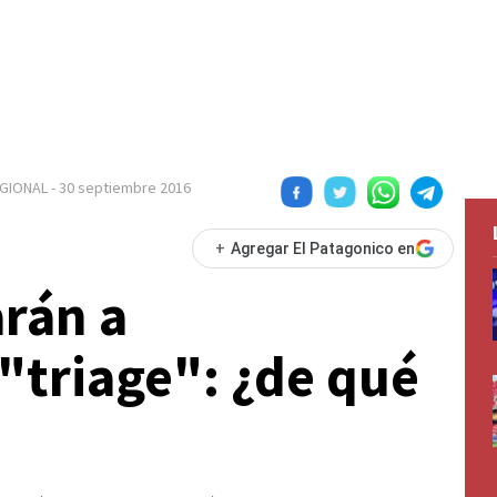
EGIONAL
-
30 septiembre 2016
+
Agregar El Patagonico en
rán a
"triage": ¿de qué