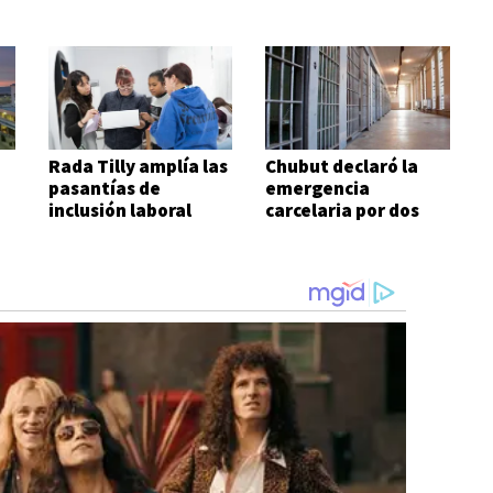
Rada Tilly amplía las
Chubut declaró la
pasantías de
emergencia
inclusión laboral
carcelaria por dos
para personas con
años
discapacidad