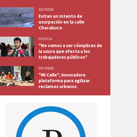
SOCIEDAD
Evitan un intento de
usurpación en la calle
Chacabuco
POLITICA
"No vamos a ser cómplices de
la usura que afecta a los
trabajadores públicos"
SOCIEDAD
"Mi Calle", innovadora
plataforma para agilizar
reclamos urbanos