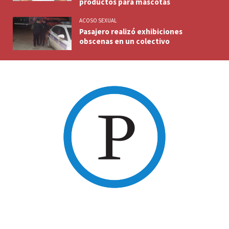
productos para mascotas
ACOSO SEXUAL
Pasajero realizó exhibiciones
obscenas en un colectivo