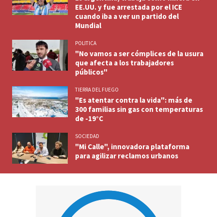
EE.UU. y fue arrestada por el ICE
cuando iba a ver un partido del
Mundial
POLITICA
"No vamos a ser cómplices de la usura
que afecta a los trabajadores
públicos"
TIERRA DEL FUEGO
"Es atentar contra la vida": más de
300 familias sin gas con temperaturas
de -19°C
SOCIEDAD
"Mi Calle", innovadora plataforma
para agilizar reclamos urbanos