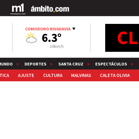
COMODORO RIVADAVIA
6.3°
16km/h
MUNDO
DEPORTES
SANTA CRUZ
ESPECTÁCULOS
TICA
AJUSTE
CULTURA
MALVINAS
CALETA OLIVIA