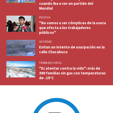
cuando iba a ver un partido del
Mundial
POLITICA
"No vamos a ser cómplices de la usura
que afecta a los trabajadores
públicos"
SOCIEDAD
Evitan un intento de usurpación en la
calle Chacabuco
TIERRA DEL FUEGO
"Es atentar contra la vida": más de
300 familias sin gas con temperaturas
de -19°C