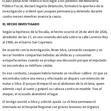
El juez penal Ariel Tedesco hizo lugar a los pedidos del Ministerio
Público Fiscal, declaró legal la detención, formalizó la apertura de la
investigación y ordenó que Leuquen permanezca detenido durante
cuatro meses mientras avanza la causa.
EL HECHO INVESTIGADO
Según la hipótesis de la fiscalía, el hecho ocurrió el 26 de abril de 2026,
alrededor de las 17, en una vivienda ubicada sobre la calle Lorenzo Rey
al 1900, en el barrio San Cayetano.
De acuerdo con la investigación, Brian Silva, Leonardo Leuquen y un
tercer hombre compartían bebidas alcohólicas y consumían
estupefacientes cuando se produjo una discusión porque el imputado
no encontraba su teléfono celular.
En ese contexto, Leuquen habría tomado un revólver calibre .32 que se
encontraba sobre una mesa y efectuado un disparo con intención de
matar a Silva. El proyectil impactó en el abdomen de la víctima, quien
además cayó al suelo y golpeó su cabeza contra un mueble. Tras el
ataque, el acusado abandonó el lugar.
El testigo asistió a Silva y solicitó ayuda. La víctima permaneció
internada en el Hospital Regional con graves lesiones en órganos