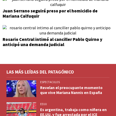
Juan Serrano seguirá preso por el homicidio de
Mariana Calfuquir
Rosario Central intimó al canciller Pablo Quirno y
anticipó una demanda judicial
LAS MÁS LEÍDAS DEL PATAGÓNICO
ESPECTACULOS
Revelan el preocupante momento
que vive Mariana Nannis en España
EEUU
Es argentina, trabaja como niñera en
EE.UU. y fue arrestada por el ICE