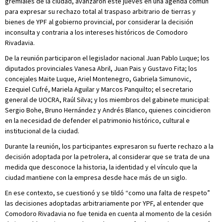
gremiales de la ciudad, avanzaron este jueves en una agenda común
para expresar su rechazo total al traspaso arbitrario de tierras y
bienes de YPF al gobierno provincial, por considerar la decisión
inconsulta y contraria a los intereses históricos de Comodoro
Rivadavia.
De la reunión participaron el legislador nacional Juan Pablo Luque; los
diputados provinciales Vanesa Abril, Juan Pais y Gustavo Fita; los
concejales Maite Luque, Ariel Montenegro, Gabriela Simunovic,
Ezequiel Cufré, Mariela Aguilar y Marcos Panquilto; el secretario
general de UOCRA, Raúl Silva; y los miembros del gabinete municipal:
Sergio Bohe, Bruno Hernández y Andrés Blanco, quienes coincidieron
en la necesidad de defender el patrimonio histórico, cultural e
institucional de la ciudad.
Durante la reunión, los participantes expresaron su fuerte rechazo a la
decisión adoptada por la petrolera, al considerar que se trata de una
medida que desconoce la historia, la identidad y el vínculo que la
ciudad mantiene con la empresa desde hace más de un siglo.
En ese contexto, se cuestionó y se tildó “como una falta de respeto”
las decisiones adoptadas arbitrariamente por YPF, al entender que
Comodoro Rivadavia no fue tenida en cuenta al momento de la cesión