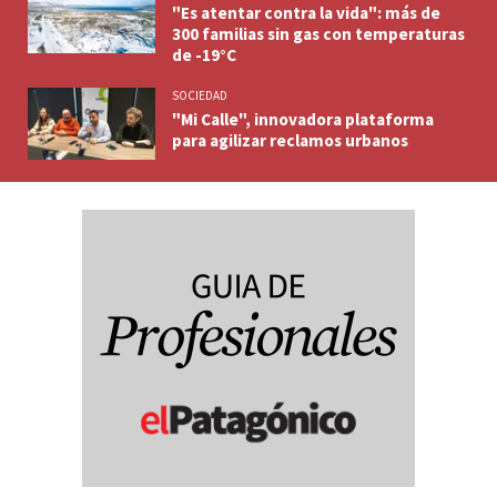
"Es atentar contra la vida": más de
300 familias sin gas con temperaturas
de -19°C
SOCIEDAD
"Mi Calle", innovadora plataforma
para agilizar reclamos urbanos