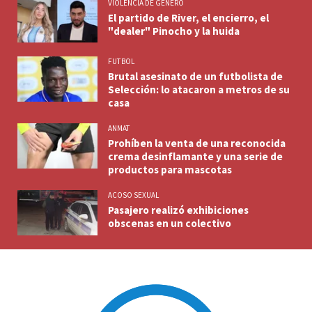
VIOLENCIA DE GENERO
El partido de River, el encierro, el
"dealer" Pinocho y la huida
FUTBOL
Brutal asesinato de un futbolista de
Selección: lo atacaron a metros de su
casa
ANMAT
Prohíben la venta de una reconocida
crema desinflamante y una serie de
productos para mascotas
ACOSO SEXUAL
Pasajero realizó exhibiciones
obscenas en un colectivo