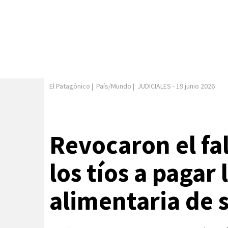
El Patagónico
|
País/Mundo
|
JUDICIALES
-
19 junio 2026
Revocaron el fa
los tíos a pagar 
alimentaria de 