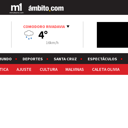
COMODORO RIVADAVIA
4°
16km/h
MUNDO
DEPORTES
SANTA CRUZ
ESPECTÁCULOS
TICA
AJUSTE
CULTURA
MALVINAS
CALETA OLIVIA