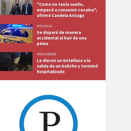
"Como no tenía sueño,
empecé a consumir cocaína",
afirmó Candela Arizaga
VIOLENCIA
Se disparó de manera
accidental al huir de una
pelea
INSEGURIDAD
Le dieron un botellazo a la
salida de un boliche y terminó
hospitalizado