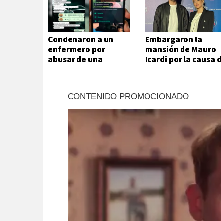
Condenaron a un
Embargaron la
enfermero por
mansión de Mauro
abusar de una
Icardi por la causa 
paciente tras una
alimentos
cirugía