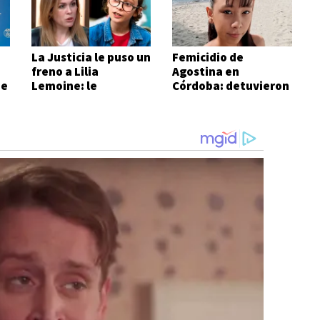
La Justicia le puso un
Femicidio de
freno a Lilia
Agostina en
de
Lemoine: le
Córdoba: detuvieron
ordenaron no volver
a dos inquilinos de
a hablar de Ian
Barrelier
Moche