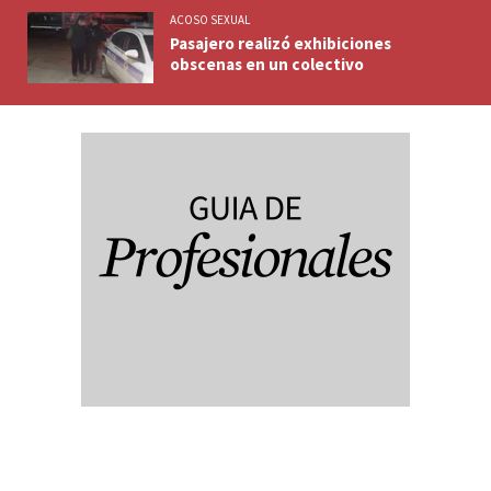
ACOSO SEXUAL
Pasajero realizó exhibiciones
obscenas en un colectivo