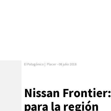
El Patagónico
|
Placer
-
08 julio 2018
Nissan Frontier
para la región