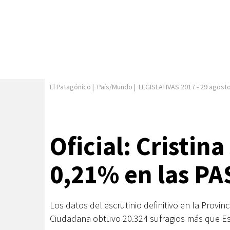
El Patagónico
|
País/Mundo
|
LEGISLATIVAS 2017
-
29 agost
Oficial: Cristin
0,21% en las P
Los datos del escrutinio definitivo en la Provi
Ciudadana obtuvo 20.324 sufragios más que Es