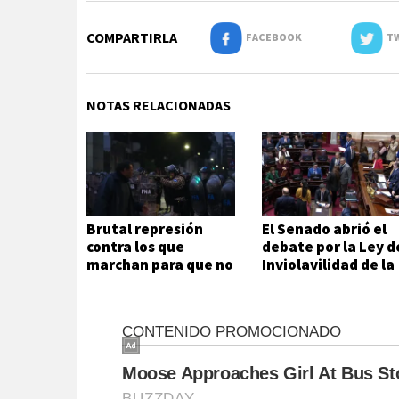
COMPARTIRLA
FACEBOOK
TW
NOTAS RELACIONADAS
Brutal represión
El Senado abrió el
contra los que
debate por la Ley d
marchan para que no
Inviolavilidad de la
se venda la patria
Propiedad Privada