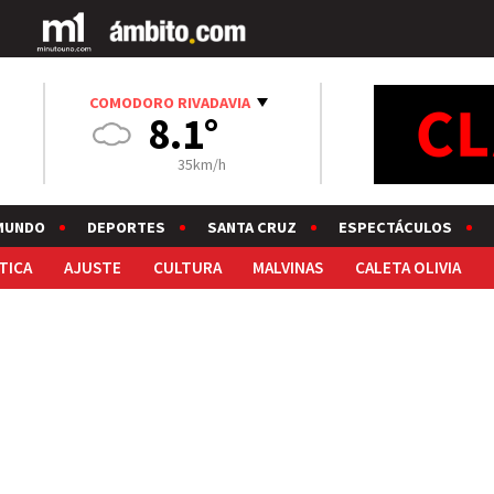
COMODORO RIVADAVIA
8.1°
35km/h
MUNDO
DEPORTES
SANTA CRUZ
ESPECTÁCULOS
TICA
AJUSTE
CULTURA
MALVINAS
CALETA OLIVIA