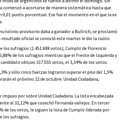
 miles de argentinos se fueron a dormir el domingo. Sin
cha comenzó a acortarse de manera sistemática hasta que
n 0,01 punto porcentual. Ese fue el momento en el que la ex
a.
escrutinio provisorio daba a ganador a Bullrich, se proclamó
o resultado oficial se conoció este martes le dio la razón.
e los sufragios (1.451.688 votos), Cumplir de Florencio
5,88% de los sufragios mientras que el Frente de Izquierda y
candidato obtuvo 317.555 votos, el 3,34% de los votos.
,3% y sólo cinco fuerzas lograron superar el piso del 1,5%
brarán el próximo 22 de octubre: Unidad Ciudadana,
 impuso por sobre Unidad Ciudadana. La lista encabezada
ente al 32,12% que cosechó Fernanda vallejos. En tercer
% de los votos, le siguen la lista de Cumplir liderada por
e los sufragios.