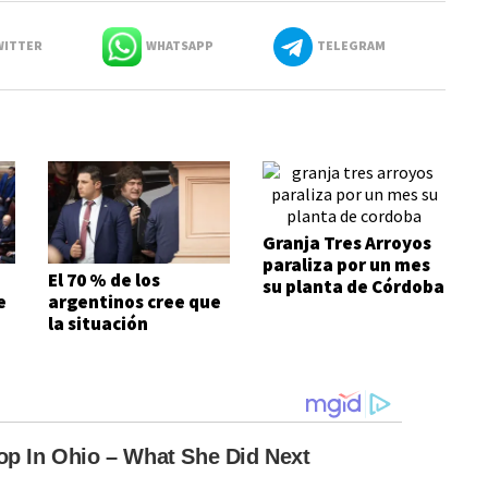
ITTER
WHATSAPP
TELEGRAM
Granja Tres Arroyos
paraliza por un mes
El 70 % de los
su planta de Córdoba
e
argentinos cree que
la situación
económica es mala