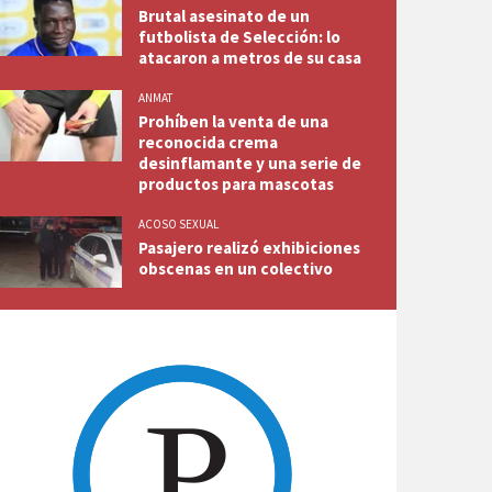
Brutal asesinato de un
futbolista de Selección: lo
atacaron a metros de su casa
ANMAT
Prohíben la venta de una
reconocida crema
desinflamante y una serie de
productos para mascotas
ACOSO SEXUAL
Pasajero realizó exhibiciones
obscenas en un colectivo