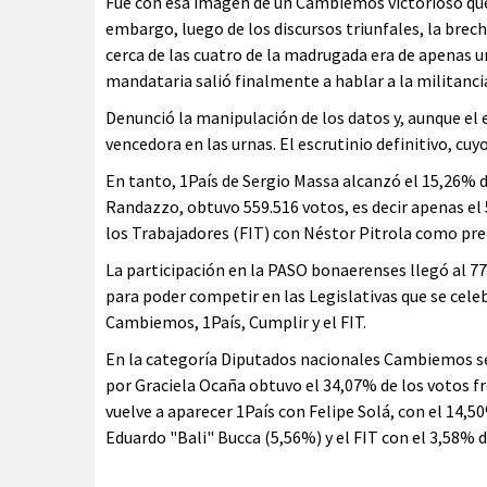
Fue con esa imagen de un Cambiemos victorioso que
embargo, luego de los discursos triunfales, la bre
cerca de las cuatro de la madrugada era de apenas u
mandataria salió finalmente a hablar a la militanci
Denunció la manipulación de los datos y, aunque el 
vencedora en las urnas. El escrutinio definitivo, cuy
En tanto, 1País de Sergio Massa alcanzó el 15,26% d
Randazzo, obtuvo 559.516 votos, es decir apenas el 
los Trabajadores (FIT) con Néstor Pitrola como pre 
La participación en la PASO bonaerenses llegó al 77
para poder competir en las Legislativas que se cele
Cambiemos, 1País, Cumplir y el FIT.
En la categoría Diputados nacionales Cambiemos se
por Graciela Ocaña obtuvo el 34,07% de los votos fr
vuelve a aparecer 1País con Felipe Solá, con el 14,50
Eduardo "Bali" Bucca (5,56%) y el FIT con el 3,58% d