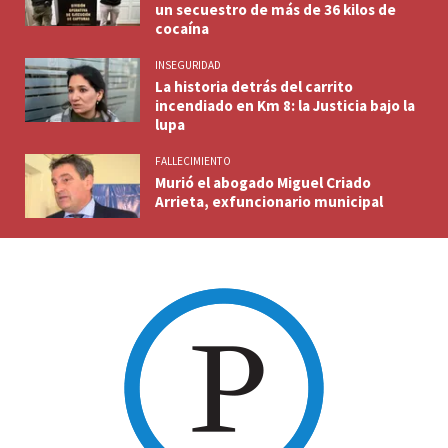
un secuestro de más de 36 kilos de
cocaína
INSEGURIDAD
La historia detrás del carrito
incendiado en Km 8: la Justicia bajo la
lupa
FALLECIMIENTO
Murió el abogado Miguel Criado
Arrieta, exfuncionario municipal