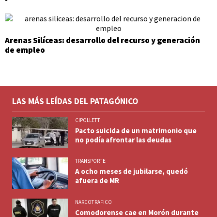
Arenas Silíceas: desarrollo del recurso y generación
de empleo
LAS MÁS LEÍDAS DEL PATAGÓNICO
CIPOLLETTI
Pacto suicida de un matrimonio que
no podía afrontar las deudas
TRANSPORTE
A ocho meses de jubilarse, quedó
afuera de MR
NARCOTRAFICO
Comodorense cae en Morón durante