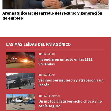
Arenas Silíceas: desarrollo del recurso y generación
de empleo
LAS MÁS LEÍDAS DEL PATAGÓNICO
INSEGURIDAD
Incendiaron un auto en las 1311
Viviendas
INSEGURIDAD
Vecinos persiguieron y atraparon a un
ladrón
INSEGURIDAD VIAL
Un motociclista borracho chocó y no
tenía seguro