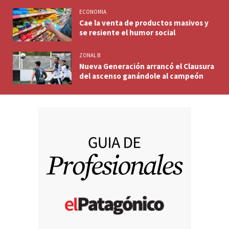
ECONOMIA
Cae la venta de productos masivos y
se resiente el humor social
ZONAL B
Nueva Generación arrancó el Clausura
del ascenso ganándole al campeón