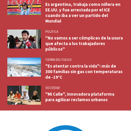
Es argentina, trabaja como niñera en
EE.UU. y fue arrestada por el ICE
cuando iba a ver un partido del
Mundial
POLITICA
"No vamos a ser cómplices de la usura
que afecta a los trabajadores
públicos"
TIERRA DEL FUEGO
"Es atentar contra la vida": más de
300 familias sin gas con temperaturas
de -19°C
SOCIEDAD
"Mi Calle", innovadora plataforma
para agilizar reclamos urbanos