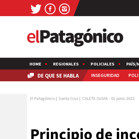
HOME
REGIONALES
POLICIALES
PAÍS/
DE QUE SE HABLA
INSEGURIDAD
POLI
El Patagónico
|
Santa Cruz
|
CALETA OLIVIA
-
01 junio 2022
Principio de in