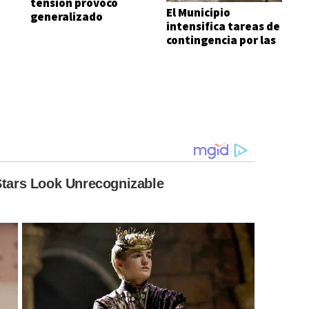
tensión provocó
El Municipio
generalizado
intensifica tareas de
apagón
contingencia por las
lluvias