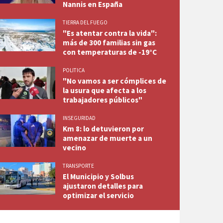
Nannis en España
TIERRA DEL FUEGO
"Es atentar contra la vida":
más de 300 familias sin gas
con temperaturas de -19°C
POLITICA
"No vamos a ser cómplices de
la usura que afecta a los
trabajadores públicos"
INSEGURIDAD
Km 8: lo detuvieron por
amenazar de muerte a un
vecino
TRANSPORTE
El Municipio y Solbus
ajustaron detalles para
optimizar el servicio