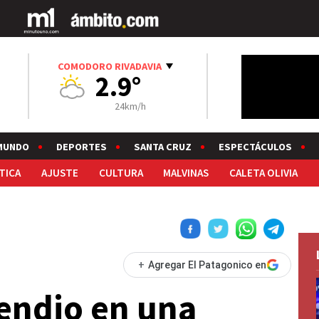
COMODORO RIVADAVIA
2.9°
24km/h
MUNDO
DEPORTES
SANTA CRUZ
ESPECTÁCULOS
TICA
AJUSTE
CULTURA
MALVINAS
CALETA OLIVIA
+
Agregar El Patagonico en
cendio en una