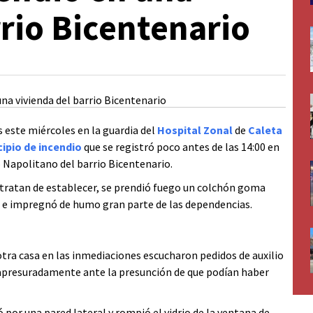
rrio Bicentenario
s este miércoles en la guardia del
Hospital Zonal
de
Caleta
cipio de incendio
que se registró poco antes de las 14:00 en
 Napolitano del barrio Bicentenario.
 tratan de establecer, se prendió fuego un colchón goma
a e impregnó de humo gran parte de las dependencias.
tra casa en las inmediaciones escucharon pedidos de auxilio
ó apresuradamente ante la presunción de que podían haber
 por una pared lateral y rompió el vidrio de la ventana de