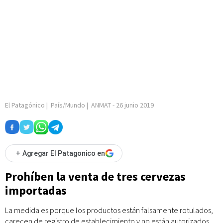
El Patagónico
|
País/Mundo
|
ANMAT
-
26 junio 2019
+
Agregar El Patagonico en
Prohíben la venta de tres cervezas
importadas
La medida es porque los productos están falsamente rotulados,
carecen de registro de establecimiento y no están autorizados