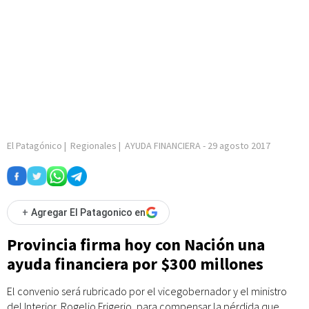
El Patagónico
|
Regionales
|
AYUDA FINANCIERA
-
29 agosto 2017
+
Agregar El Patagonico en
Provincia firma hoy con Nación una
ayuda financiera por $300 millones
El convenio será rubricado por el vicegobernador y el ministro
del Interior, Rogelio Frigerio, para compensar la pérdida que