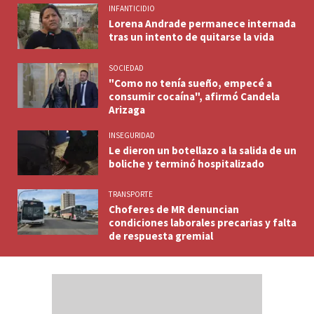
INFANTICIDIO
Lorena Andrade permanece internada
tras un intento de quitarse la vida
SOCIEDAD
"Como no tenía sueño, empecé a
consumir cocaína", afirmó Candela
Arizaga
INSEGURIDAD
Le dieron un botellazo a la salida de un
boliche y terminó hospitalizado
TRANSPORTE
Choferes de MR denuncian
condiciones laborales precarias y falta
de respuesta gremial