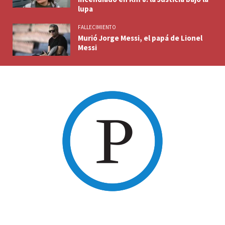
lupa
FALLECIMIENTO
Murió Jorge Messi, el papá de Lionel
Messi