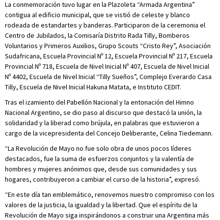
La conmemoración tuvo lugar en la Plazoleta “Armada Argentina”
contigua al edificio municipal, que se vistió de celeste y blanco
rodeada de estandartes y banderas. Participaron de la ceremonia el
Centro de Jubilados, la Comisaría Distrito Rada Tilly, Bomberos
Voluntarios y Primeros Auxilios, Grupo Scouts “Cristo Rey”, Asociación
Sudafricana, Escuela Provincial Nº 12, Escuela Provincial Nº 217, Escuela
Provincial Nº 718, Escuela de Nivel Inicial Nº 407, Escuela de Nivel Inicial
Nº 4402, Escuela de Nivel Inicial “Tilly Sueños”, Complejo Everardo Casa
Tilly, Escuela de Nivel Inicial Hakuna Matata, e Instituto CEDIT.
Tras el izamiento del Pabellón Nacional y la entonación del Himno
Nacional Argentino, se dio paso al discurso que destacó la unión, la
solidaridad y la liberad como brújula, en palabras que estuvieron a
cargo de la vicepresidenta del Concejo Deliberante, Celina Tiedemann.
“La Revolución de Mayo no fue solo obra de unos pocos líderes
destacados, fue la suma de esfuerzos conjuntos y la valentía de
hombres y mujeres anónimos que, desde sus comunidades y sus
hogares, contribuyeron a cambiar el curso de la historia”, expresó.
“En este día tan emblemático, renovemos nuestro compromiso con los
valores de la justicia, la igualdad y la libertad. Que el espíritu de la
Revolución de Mayo siga inspirándonos a construir una Argentina más