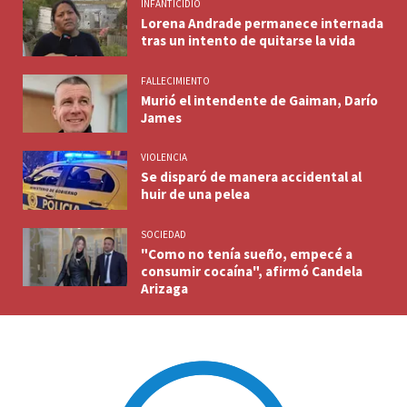
INFANTICIDIO
Lorena Andrade permanece internada
tras un intento de quitarse la vida
FALLECIMIENTO
Murió el intendente de Gaiman, Darío
James
VIOLENCIA
Se disparó de manera accidental al
huir de una pelea
SOCIEDAD
"Como no tenía sueño, empecé a
consumir cocaína", afirmó Candela
Arizaga