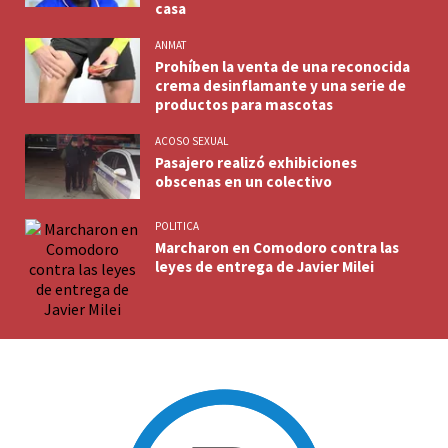
casa
ANMAT
Prohíben la venta de una reconocida
crema desinflamante y una serie de
productos para mascotas
ACOSO SEXUAL
Pasajero realizó exhibiciones
obscenas en un colectivo
POLITICA
Marcharon en Comodoro contra las
leyes de entrega de Javier Milei